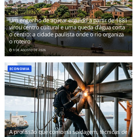
Um engenho de açúcar erguido a partir de 1881
virou centro cultural e uma queda d’água corta
o centro: a cidade paulista onde o rio organiza
o roteiro
9 DE AGOSTO DE 2026
ECONOMIA
A profissão que combina soldagem, técnicas de