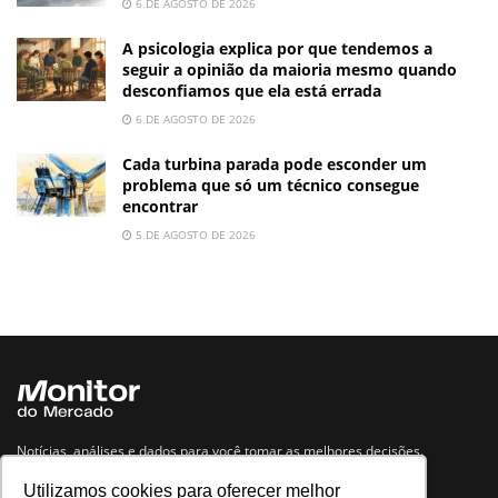
6 DE AGOSTO DE 2026
A psicologia explica por que tendemos a
seguir a opinião da maioria mesmo quando
desconfiamos que ela está errada
6 DE AGOSTO DE 2026
Cada turbina parada pode esconder um
problema que só um técnico consegue
encontrar
5 DE AGOSTO DE 2026
Notícias, análises e dados para você tomar as melhores decisões.
Utilizamos cookies para oferecer melhor
Navegue no site