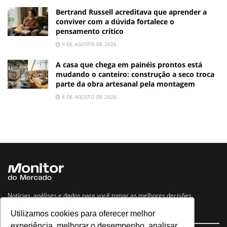
Bertrand Russell acreditava que aprender a
conviver com a dúvida fortalece o
pensamento crítico
9 DE AGOSTO DE 2026
A casa que chega em painéis prontos está
mudando o canteiro: construção a seco troca
parte da obra artesanal pela montagem
8 DE AGOSTO DE 2026
Notícias, análises e dados para você tomar as melhores decisões.
Utilizamos cookies para oferecer melhor
Navegue no site
experiência, melhorar o desempenho, analisar