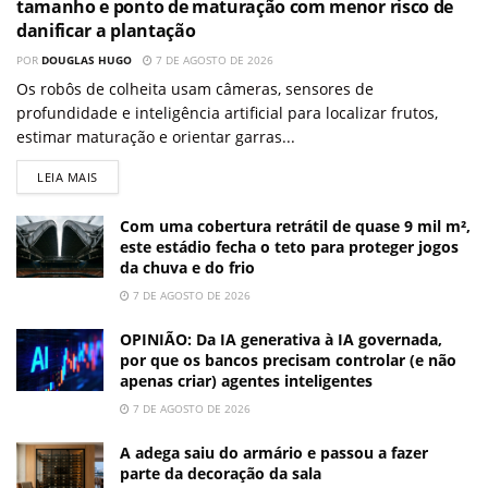
tamanho e ponto de maturação com menor risco de
danificar a plantação
POR
DOUGLAS HUGO
7 DE AGOSTO DE 2026
Os robôs de colheita usam câmeras, sensores de
profundidade e inteligência artificial para localizar frutos,
estimar maturação e orientar garras...
LEIA MAIS
Com uma cobertura retrátil de quase 9 mil m²,
este estádio fecha o teto para proteger jogos
da chuva e do frio
7 DE AGOSTO DE 2026
OPINIÃO: Da IA generativa à IA governada,
por que os bancos precisam controlar (e não
apenas criar) agentes inteligentes
7 DE AGOSTO DE 2026
A adega saiu do armário e passou a fazer
parte da decoração da sala