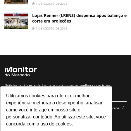
7 DE AGOSTO DE 2026
Lojas Renner (LREN3) despenca após balanço e
corte em projeções
7 DE AGOSTO DE 2026
Notícias, análises e dados para você tomar as melhores decisões.
Utilizamos cookies para oferecer melhor
Navegue no site
experiência, melhorar o desempenho, analisar
Últimas notícias
Quem somos
E-books gratuitos
Cursos
como você interage em nosso site e
Política de privacidade
personalizar conteúdo. Ao utilizar este site, você
concorda com o uso de cookies.
Siga nossas redes