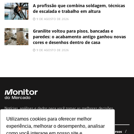
A profissão que combina soldagem, técnicas
de escalada e trabalho em altura
9 DE AGOSTO DE 2026
Granilite voltou para pisos, bancadas e
paredes: o acabamento antigo ganhou novas
cores e desenhos dentro de casa
9 DE AGOSTO DE 2026
Notícias, análises e dados para você tomar as melhores decisões.
Utilizamos cookies para oferecer melhor
Navegue no site
experiência, melhorar o desempenho, analisar
Últimas notícias
Quem somos
E-books gratuitos
Cursos
como você interage em nosso site e