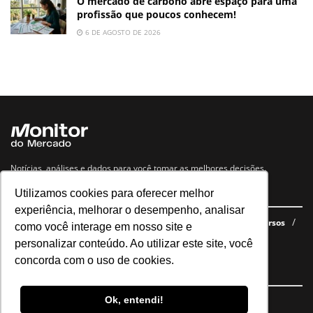
O mercado de carbono abre espaço para uma
profissão que poucos conhecem!
6 DE AGOSTO DE 2026
Notícias, análises e dados para você tomar as melhores decisões.
Utilizamos cookies para oferecer melhor
Navegue no site
experiência, melhorar o desempenho, analisar
Últimas notícias
Quem somos
E-books gratuitos
Cursos
como você interage em nosso site e
Política de privacidade
personalizar conteúdo. Ao utilizar este site, você
concorda com o uso de cookies.
Siga nossas redes
Ok, entendi!