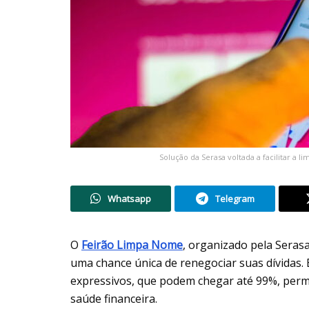
Solução da Serasa voltada a facilitar a 
Whatsapp
Telegram
O
Feirão Limpa Nome
, organizado pela Serasa
uma chance única de renegociar suas dívidas.
expressivos, que podem chegar até 99%, per
saúde financeira.