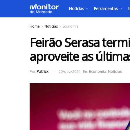
Notícias
Ferramentas
I
Home
Notícias
Economia
Feirão Serasa termi
aproveite as últim
Por
Patrick
20/dez/2024
Em
Economia
,
Notícias