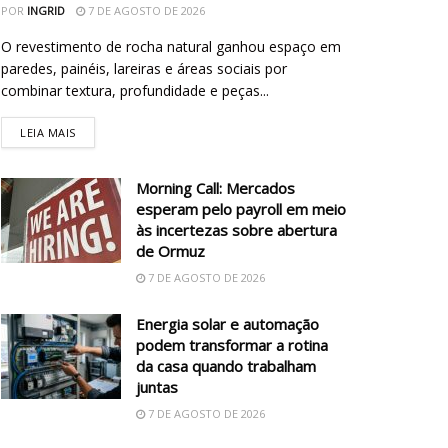
POR
INGRID
7 DE AGOSTO DE 2026
O revestimento de rocha natural ganhou espaço em
paredes, painéis, lareiras e áreas sociais por
combinar textura, profundidade e peças...
LEIA MAIS
Morning Call: Mercados
esperam pelo payroll em meio
às incertezas sobre abertura
de Ormuz
7 DE AGOSTO DE 2026
Energia solar e automação
podem transformar a rotina
da casa quando trabalham
juntas
7 DE AGOSTO DE 2026