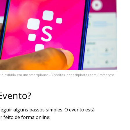
dor é exibido em um smartphone – Créditos: depositphotos.com / rafapress
Evento?
seguir alguns passos simples. O evento está
 feito de forma online: