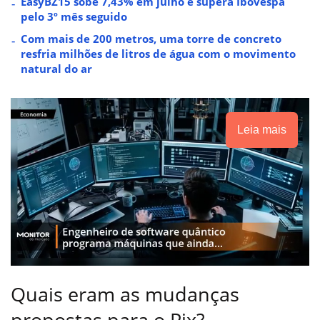
EasyBZ15 sobe 7,43% em julho e supera Ibovespa
pelo 3º mês seguido
Com mais de 200 metros, uma torre de concreto
resfria milhões de litros de água com o movimento
natural do ar
Leia mais
Quais eram as mudanças
propostas para o Pix?