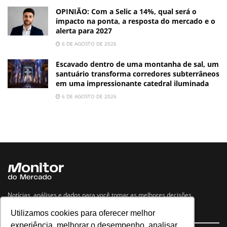
OPINIÃO: Com a Selic a 14%, qual será o
impacto na ponta, a resposta do mercado e o
alerta para 2027
6 DE AGOSTO DE 2026
Escavado dentro de uma montanha de sal, um
santuário transforma corredores subterrâneos
em uma impressionante catedral iluminada
6 DE AGOSTO DE 2026
Notícias, análises e dados para você tomar as melhores decisões.
Utilizamos cookies para oferecer melhor
Navegue no site
experiência, melhorar o desempenho, analisar