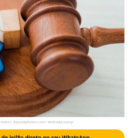
Créditos: depositphotos.com / AndrewLozovyi
de leilão direto no seu WhatsApp