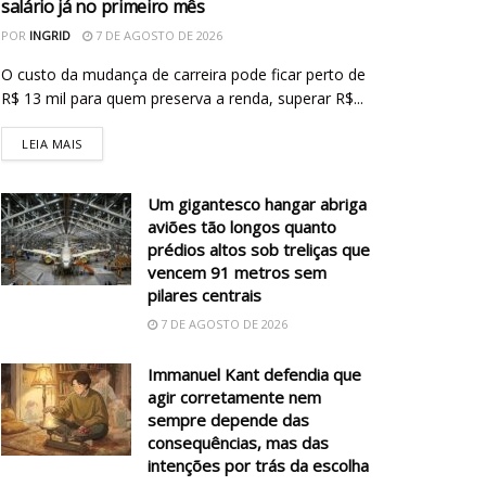
salário já no primeiro mês
POR
INGRID
7 DE AGOSTO DE 2026
O custo da mudança de carreira pode ficar perto de
R$ 13 mil para quem preserva a renda, superar R$...
LEIA MAIS
Um gigantesco hangar abriga
aviões tão longos quanto
prédios altos sob treliças que
vencem 91 metros sem
pilares centrais
7 DE AGOSTO DE 2026
Immanuel Kant defendia que
agir corretamente nem
sempre depende das
consequências, mas das
intenções por trás da escolha