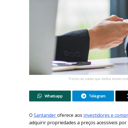
Trecho do edital que define limites en
Whatsapp
Telegram
O
Santander
oferece aos
investidores e comp
adquirir propriedades a preços acessíveis por