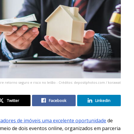
tre retorno seguro e risco no leilão - Créditos: depositphotos.com / korawat
Twitter
Facebook
Linkedin
radores de imóveis uma excelente oportunidade
de
 meio de dois eventos online, organizados em parceria