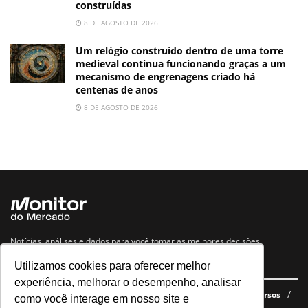
construídas
8 DE AGOSTO DE 2026
Um relógio construído dentro de uma torre
medieval continua funcionando graças a um
mecanismo de engrenagens criado há
centenas de anos
8 DE AGOSTO DE 2026
Notícias, análises e dados para você tomar as melhores decisões.
Utilizamos cookies para oferecer melhor
Navegue no site
experiência, melhorar o desempenho, analisar
Últimas notícias
Quem somos
E-books gratuitos
Cursos
como você interage em nosso site e