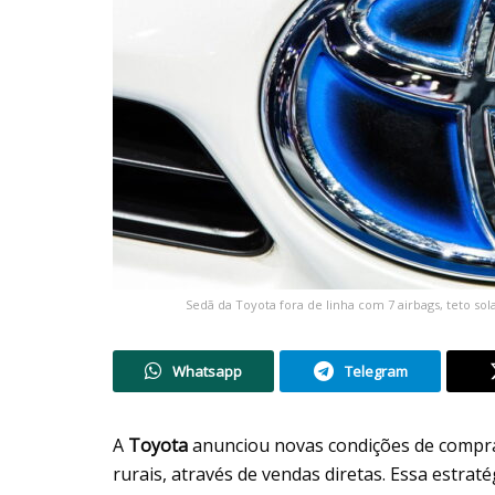
Sedã da Toyota fora de linha com 7 airbags, teto so
Whatsapp
Telegram
A
Toyota
anunciou novas condições de compr
rurais, através de vendas diretas. Essa estrat