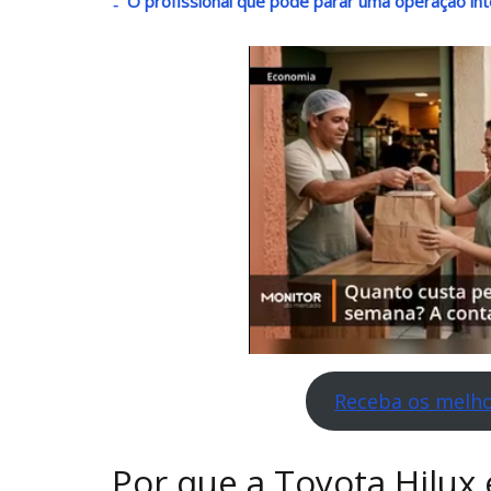
O profissional que pode parar uma operação inte
Receba os melho
Por que a Toyota Hilux 