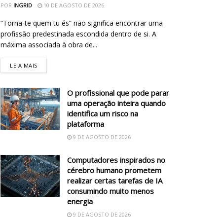
POR
INGRID
10 DE AGOSTO DE 2026
“Torna-te quem tu és” não significa encontrar uma
profissão predestinada escondida dentro de si. A
máxima associada à obra de...
LEIA MAIS
O profissional que pode parar
uma operação inteira quando
identifica um risco na
plataforma
9 DE AGOSTO DE 2026
Computadores inspirados no
cérebro humano prometem
realizar certas tarefas de IA
consumindo muito menos
energia
9 DE AGOSTO DE 2026