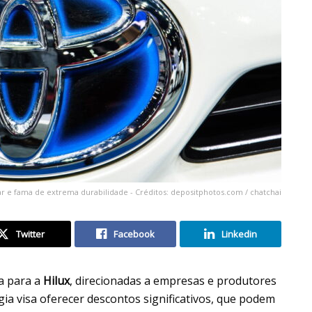
lar e fama de extrema durabilidade - Créditos: depositphotos.com / chatchai
Twitter
Facebook
Linkedin
a para a
Hilux
, direcionadas a empresas e produtores
égia visa oferecer descontos significativos, que podem