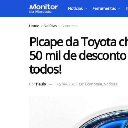
Notícias
Ferramentas
I
Home
Notícias
Economia
Picape da Toyota 
50 mil de desconto 
todos!
Por
Paulo
12/fev/2025
Em
Economia
,
Notícias