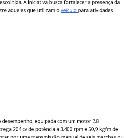
colhida. A iniciativa busca fortalecer a presença da
tre aqueles que utilizam o
veículo
para atividades
 e desempenho, equipada com um motor 2.8
trega 204 cv de potência a 3.400 rpm e 50,9 kgfm de
ptar por uma transmissão manual de seis marchas ou