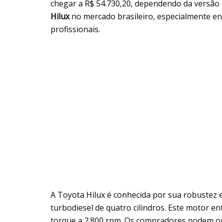
chegar a R$ 54.730,20, dependendo da versão es
Hilux
no mercado brasileiro, especialmente en
profissionais.
A Toyota Hilux é conhecida por sua robustez
turbodiesel de quatro cilindros. Este motor en
torque a 2.800 rpm. Os compradores podem o