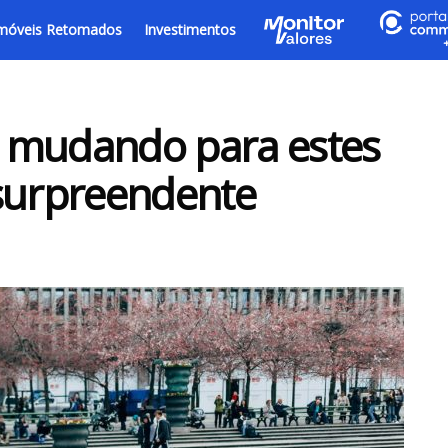
móveis Retomados
Investimentos
se mudando para estes
 surpreendente