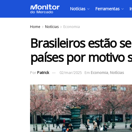
Notícias
Ferramentas
I
Home
Notícias
Economia
Brasileiros estão 
países por motivo
Por
Patrick
02/mar/2025
Em
Economia
,
Notícias