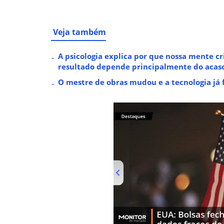
Veja também
A psicologia explica por que nossa mente 
resultado depende principalmente do acas
O mestre de obras mudou e a tecnologia já f