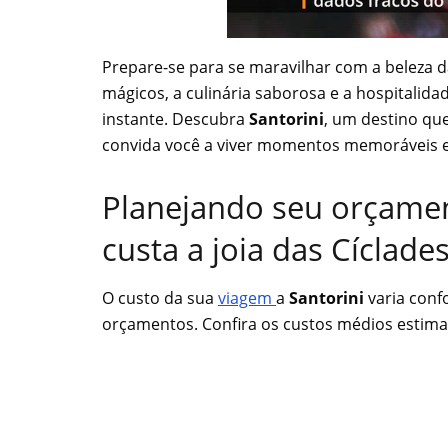
00:00
/
01:00
Prepare-se para se maravilhar com a beleza das
mágicos, a culinária saborosa e a hospitalid
instante. Descubra
Santorini
, um destino que
convida você a viver momentos memoráveis em
Planejando seu orçamen
custa a joia das Cíclade
O custo da sua
viagem
a
Santorini
varia conf
orçamentos. Confira os custos médios estima