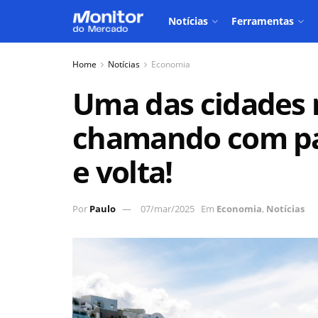
Notícias
Ferramentas
Home
Notícias
Economia
Uma das cidades m
chamando com pa
e volta!
Por
Paulo
07/mar/2025
Em
Economia
,
Notícias