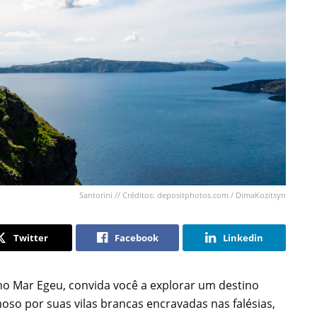
Santorini // Créditos: depositphotos.com / DimaKozitsyn
Twitter
Facebook
Linkedin
 no Mar Egeu, convida você a explorar um destino
so por suas vilas brancas encravadas nas falésias,