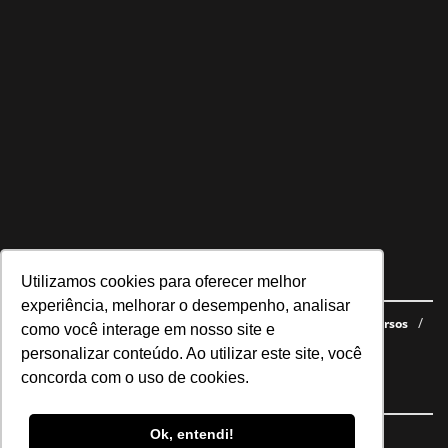
Utilizamos cookies para oferecer melhor
Navegue no site
experiência, melhorar o desempenho, analisar
Últimas notícias
Quem somos
E-books gratuitos
Cursos
como você interage em nosso site e
Política de privacidade
personalizar conteúdo. Ao utilizar este site, você
concorda com o uso de cookies.
Siga nossas redes
Ok, entendi!