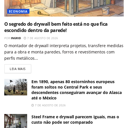
ECONOMIA
O segredo do drywall bem feito está no que fica
escondido dentro da parede!
POR
INGRID
7 DE AGOSTO DE 2026
O montador de drywall interpreta projetos, transfere medidas
para a obra e monta paredes, forros e revestimentos com
perfis metálicos...
LEIA MAIS
Em 1890, apenas 80 estorninhos europeus
foram soltos no Central Park e seus
descendentes conseguiram avançar do Alasca
até o México
7 DE AGOSTO DE 2026
Steel Frame e drywall parecem iguais, mas o
custo não pode ser comparado