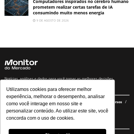
Computadores inspirados no cérebro humano
prometem realizar certas tarefas de IA
consumindo muito menos energia
9 DE AGOSTO DE 2026
Notícias, análises e dados para você tomar as melhores decisões.
Utilizamos cookies para oferecer melhor
Navegue no site
experiência, melhorar o desempenho, analisar
Últimas notícias
Quem somos
E-books gratuitos
Cursos
como você interage em nosso site e
Política de privacidade
personalizar conteúdo. Ao utilizar este site, você
concorda com o uso de cookies.
Siga nossas redes