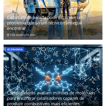
Cada turbina parada pode esconder um
problema que só um técnico consegue
encontrar
5 DE AGOSTO DE 2026
ECONOMIA
Computadores avaliam milhões de moléculas
para encontrar catalisadores capazes de
produzir combustíveis mais eficientes