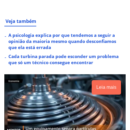
Veja também
A psicologia explica por que tendemos a seguir a
opinião da maioria mesmo quando desconfiamos
que ela está errada
Cada turbina parada pode esconder um problema
que só um técnico consegue encontrar
Leia mais