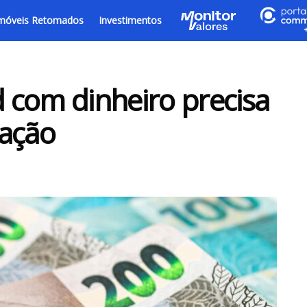
móveis Retomados
Investimentos
 com dinheiro precisa
mação