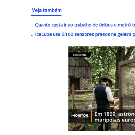
Veja também
Quanto custa ir ao trabalho de ônibus e metrô
IceCube usa 5.160 sensores presos na geleira pa