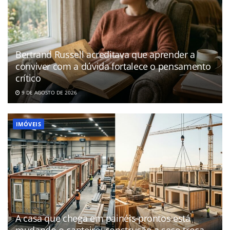
Bertrand Russell acreditava que aprender a
conviver com a dúvida fortalece o pensamento
crítico
9 DE AGOSTO DE 2026
IMÓVEIS
A casa que chega em painéis prontos está
mudando o canteiro: construção a seco troca