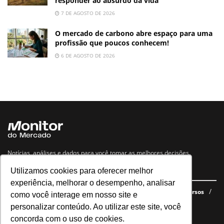
responder ao absurdo da vida
7 DE AGOSTO DE 2026
O mercado de carbono abre espaço para uma
profissão que poucos conhecem!
6 DE AGOSTO DE 2026
Notícias, análises e dados para você tomar as melhores decisões.
Utilizamos cookies para oferecer melhor
Navegue no site
experiência, melhorar o desempenho, analisar
Últimas notícias
Quem somos
E-books gratuitos
Cursos
como você interage em nosso site e
Política de privacidade
personalizar conteúdo. Ao utilizar este site, você
concorda com o uso de cookies.