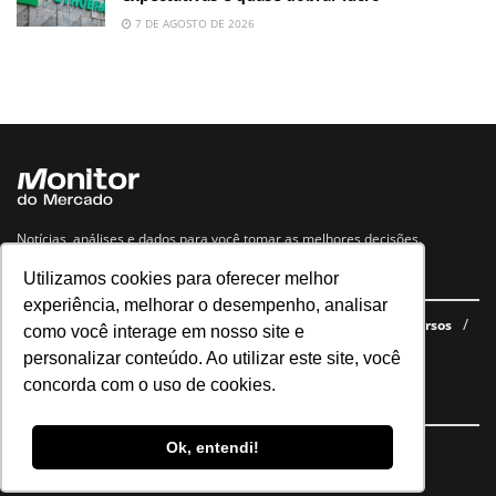
7 DE AGOSTO DE 2026
Notícias, análises e dados para você tomar as melhores decisões.
Utilizamos cookies para oferecer melhor
Navegue no site
experiência, melhorar o desempenho, analisar
Últimas notícias
Quem somos
E-books gratuitos
Cursos
como você interage em nosso site e
Política de privacidade
personalizar conteúdo. Ao utilizar este site, você
concorda com o uso de cookies.
Siga nossas redes
Ok, entendi!