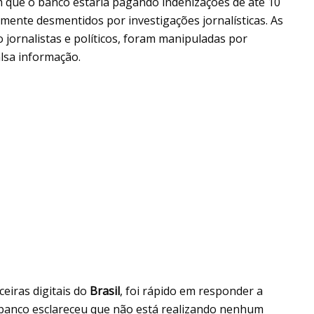
am que o banco estaria pagando indenizações de até 10
amente desmentidos por investigações jornalísticas. As
jornalistas e políticos, foram manipuladas por
falsa informação.
eiras digitais do
Brasil
, foi rápido em responder a
 banco esclareceu que não está realizando nenhum