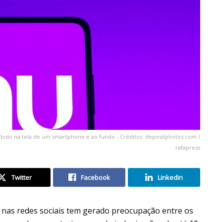
exibido na tela de um smartphone e ao fundo - Créditos: depositphotos.com /
rafapress
Twitter
Facebook
Linkedin
 nas redes sociais tem gerado preocupação entre os