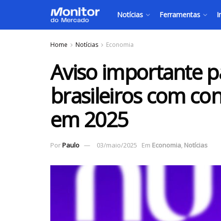
Notícias
Ferramentas
I
Home
Notícias
Economia
Aviso importante p
brasileiros com co
em 2025
Por
Paulo
03/maio/2025
Em
Economia
,
Notícias