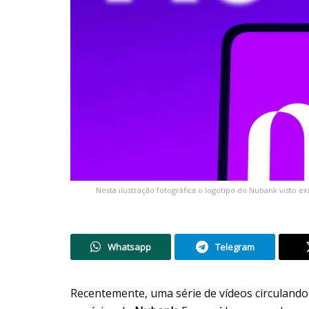
Nesta ilustração fotográfica o logotipo do Nubank visto 
Whatsapp
Telegram
Recentemente, uma série de vídeos circulando