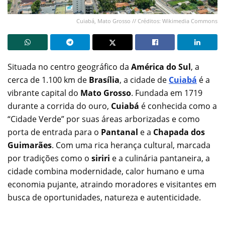
Cuiabá, Mato Grosso // Créditos: Wikimedia Commons
Situada no centro geográfico da
América do Sul
, a
cerca de 1.100 km de
Brasília
, a cidade de
Cuiabá
é a
vibrante capital do
Mato Grosso
. Fundada em 1719
durante a corrida do ouro,
Cuiabá
é conhecida como a
“Cidade Verde” por suas áreas arborizadas e como
porta de entrada para o
Pantanal
e a
Chapada dos
Guimarães
. Com uma rica herança cultural, marcada
por tradições como o
siriri
e a culinária pantaneira, a
cidade combina modernidade, calor humano e uma
economia pujante, atraindo moradores e visitantes em
busca de oportunidades, natureza e autenticidade.