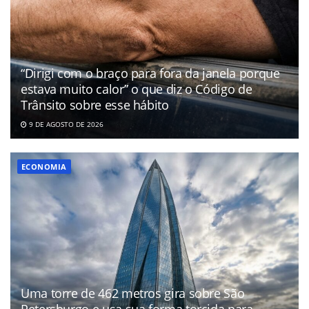
“Dirigi com o braço para fora da janela porque
estava muito calor” o que diz o Código de
Trânsito sobre esse hábito
9 DE AGOSTO DE 2026
ECONOMIA
Uma torre de 462 metros gira sobre São
Petersburgo e usa sua forma torcida para