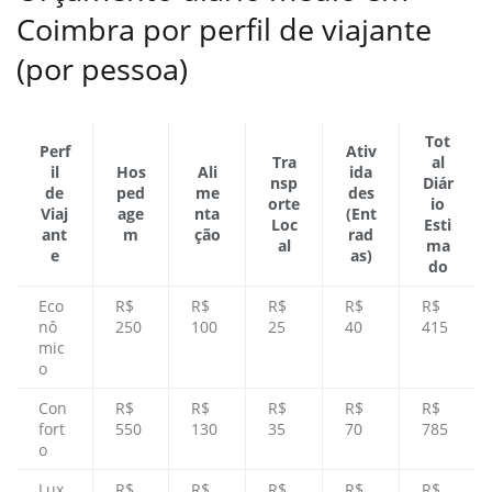
Coimbra por perfil de viajante
(por pessoa)
Tot
Perf
Ativ
Tra
al
il
Hos
Ali
ida
nsp
Diár
de
ped
me
des
orte
io
Viaj
age
nta
(Ent
Loc
Esti
ant
m
ção
rad
al
ma
e
as)
do
Eco
R$
R$
R$
R$
R$
nô
250
100
25
40
415
mic
o
Con
R$
R$
R$
R$
R$
fort
550
130
35
70
785
o
Lux
R$
R$
R$
R$
R$