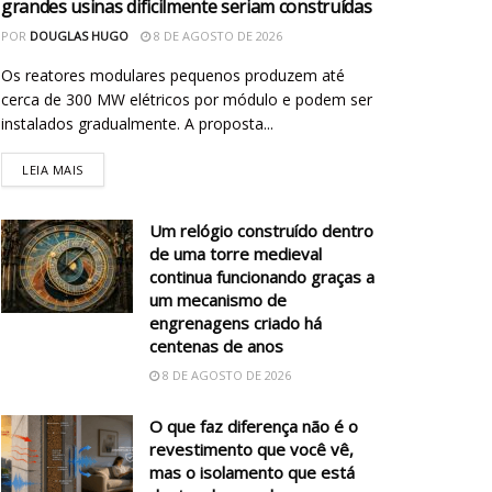
grandes usinas dificilmente seriam construídas
POR
DOUGLAS HUGO
8 DE AGOSTO DE 2026
Os reatores modulares pequenos produzem até
cerca de 300 MW elétricos por módulo e podem ser
instalados gradualmente. A proposta...
LEIA MAIS
Um relógio construído dentro
de uma torre medieval
continua funcionando graças a
um mecanismo de
engrenagens criado há
centenas de anos
8 DE AGOSTO DE 2026
O que faz diferença não é o
revestimento que você vê,
mas o isolamento que está