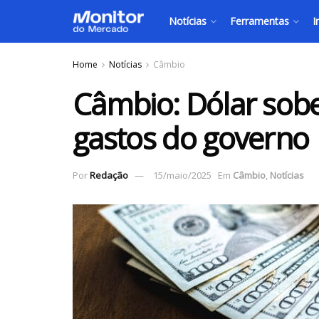
Notícias
Ferramentas
I
Home
Notícias
Câmbio
Câmbio: Dólar sob
gastos do governo
Por
Redação
15/maio/2025
Em
Câmbio
,
Notícias