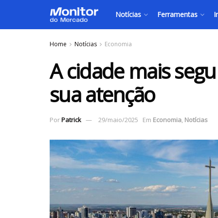
Notícias
Ferramentas
I
Home
Notícias
Economia
A cidade mais segu
sua atenção
Por
Patrick
29/maio/2025
Em
Economia
,
Notícias