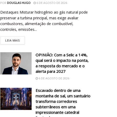
POR
DOUGLAS HUGO
6 DE AGOSTO DE 2026
Destaques Misturar hidrogênio ao gás natural pode
preservar a turbina principal, mas exige avaliar
combustores, alimentação de combustível,
controles, emissões...
LEIA MAIS
OPINIÃO: Com a Selic a 14%,
qual será o impacto na ponta,
a resposta do mercado e o
alerta para 2027
6 DE AGOSTO DE 2026
Escavado dentro de uma
montanha de sal, um santuário
transforma corredores
subterrâneos em uma
impressionante catedral