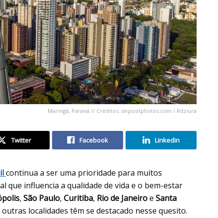
Maringá, Paraná // Créditos: depositphotos.com / Rdziura
Twitter
Facebook
Linkedin
il
continua a ser uma prioridade para muitos
l que influencia a qualidade de vida e o bem-estar
ópolis
,
São Paulo
,
Curitiba
,
Rio de Janeiro
e
Santa
utras localidades têm se destacado nesse quesito.