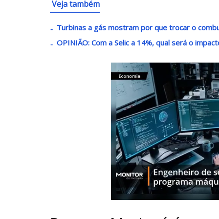
Veja também
Turbinas a gás mostram por que trocar o combus
OPINIÃO: Com a Selic a 14%, qual será o impact