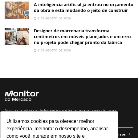
A inteligência artificial já entrou no orçamento
da obra e está mudando o jeito de construir
8 DE AGOSTO DE 2026
Designer de marcenaria transforma
centímetros em móveis planejados e um erro
no projeto pode chegar pronto da fábrica
8 DE AGOSTO DE 2026
Notícias, análises e dados para você tomar as melhores decisões.
Utilizamos cookies para oferecer melhor
Navegue no site
experiência, melhorar o desempenho, analisar
Últimas notícias
Quem somos
E-books gratuitos
Cursos
como você interage em nosso site e