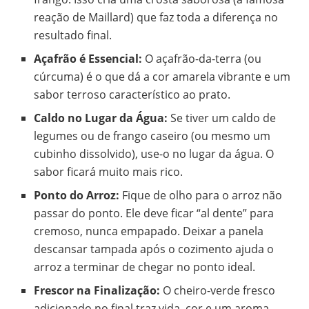
reação de Maillard) que faz toda a diferença no
resultado final.
Açafrão é Essencial:
O açafrão-da-terra (ou
cúrcuma) é o que dá a cor amarela vibrante e um
sabor terroso característico ao prato.
Caldo no Lugar da Água:
Se tiver um caldo de
legumes ou de frango caseiro (ou mesmo um
cubinho dissolvido), use-o no lugar da água. O
sabor ficará muito mais rico.
Ponto do Arroz:
Fique de olho para o arroz não
passar do ponto. Ele deve ficar “al dente” para
cremoso, nunca empapado. Deixar a panela
descansar tampada após o cozimento ajuda o
arroz a terminar de chegar no ponto ideal.
Frescor na Finalização:
O cheiro-verde fresco
adicionado no final traz vida, cor e um aroma