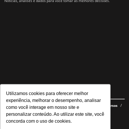
Notícias, análises e dados para você tomar as melhores decisões.
Utilizamos cookies para oferecer melhor
Navegue no site
experiência, melhorar o desempenho, analisar
Últimas notícias
Quem somos
E-books gratuitos
Cursos
como você interage em nosso site e
Política de privacidade
personalizar conteúdo. Ao utilizar este site, você
concorda com o uso de cookies.
Siga nossas redes