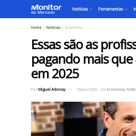
Notícias
Ferramentas
I
Home
Notícias
Economia
Essas são as profis
pagando mais que a
em 2025
Por
Miguel Adonay
19/jun/2025
Em
Economia
,
Notíc