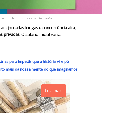
 depositphotos.com / verganifotografia
ntam
jornadas longas
e
concorrência alta
,
as privadas
. O salário inicial varia:
ias para impedir que a história vire pó
uito mais da nossa mente do que imaginamos
Leia mais