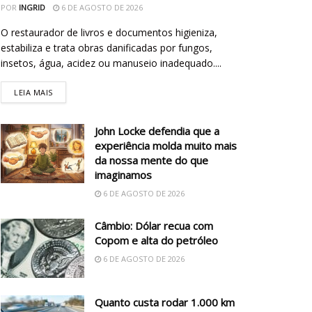
POR
INGRID
6 DE AGOSTO DE 2026
O restaurador de livros e documentos higieniza,
estabiliza e trata obras danificadas por fungos,
insetos, água, acidez ou manuseio inadequado....
LEIA MAIS
John Locke defendia que a
experiência molda muito mais
da nossa mente do que
imaginamos
6 DE AGOSTO DE 2026
Câmbio: Dólar recua com
Copom e alta do petróleo
6 DE AGOSTO DE 2026
Quanto custa rodar 1.000 km