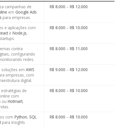
miza campanhas de
R$ 8.000
–
R$ 12.000
line
em
Google Ads
s
para empresas.
tes e aplicações com
R$ 8.000
–
R$ 10.000
React
e
Node.js
,
tartups.
temas contra
R$ 8.000
–
R$ 11.000
itais, configurando
onitorando redes.
a soluções em
AWS
R$ 9.000
–
R$ 12.000
ra empresas, com
aestrutura digital.
estratégias de
R$ 8.000
–
R$ 10.000
online com
s
ou
Hotmart
,
ndas.
dos com
Python
,
SQL
R$ 8.000
–
R$ 10.000
I
para insights