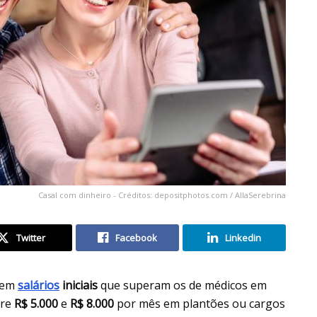
Casal com dinheiro - Créditos: depositphotos.com / AllaSerebrina
Twitter
Facebook
Linkedin
ecem
salários
iniciais
que superam os de médicos em
tre
R$ 5.000
e
R$ 8.000
por mês em plantões ou cargos