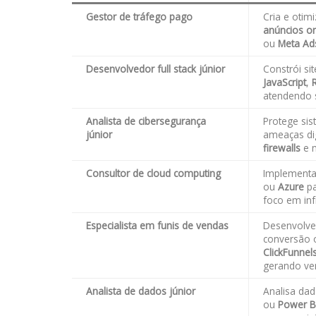
Gestor de tráfego pago
Cria e oti
anúncios on
ou
Meta Ad
Desenvolvedor full stack júnior
Constrói si
JavaScript
,
atendendo s
Analista de cibersegurança
Protege sis
júnior
ameaças dig
firewalls
e m
Consultor de cloud computing
Implement
ou
Azure
pa
foco em infr
Especialista em funis de vendas
Desenvolve 
conversão 
ClickFunnel
gerando ve
Analista de dados júnior
Analisa da
ou
Power B