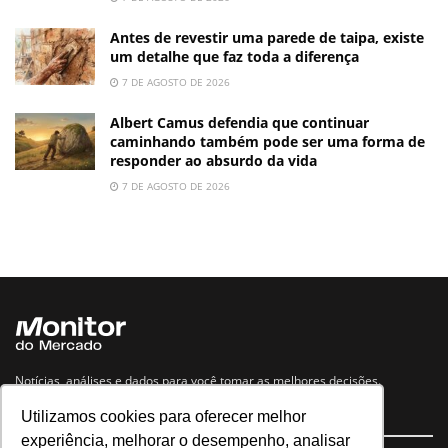
Antes de revestir uma parede de taipa, existe
um detalhe que faz toda a diferença
7 DE AGOSTO DE 2026
Albert Camus defendia que continuar
caminhando também pode ser uma forma de
responder ao absurdo da vida
7 DE AGOSTO DE 2026
Notícias, análises e dados para você tomar as melhores decisões.
Utilizamos cookies para oferecer melhor
Navegue no site
experiência, melhorar o desempenho, analisar