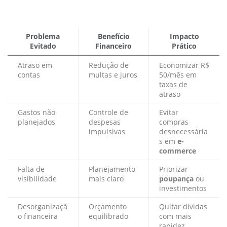
Problema
Benefício
Impacto
Evitado
Financeiro
Prático
Atraso em
Redução de
Economizar R$
contas
multas e juros
50/mês em
taxas de
atraso
Gastos não
Controle de
Evitar
planejados
despesas
compras
impulsivas
desnecessária
s em
e-
commerce
Falta de
Planejamento
Priorizar
visibilidade
mais claro
poupança
ou
investimentos
Desorganizaçã
Orçamento
Quitar dívidas
o financeira
equilibrado
com mais
rapidez