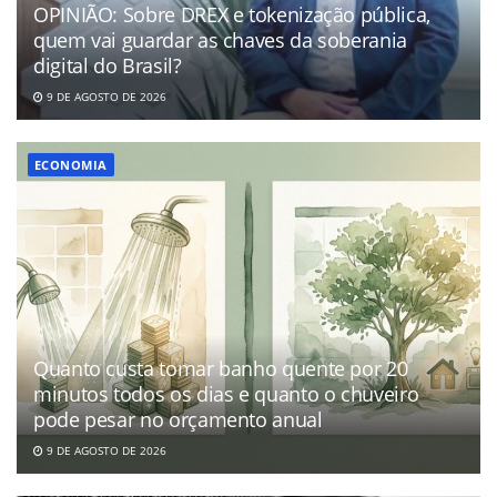
OPINIÃO: Sobre DREX e tokenização pública,
quem vai guardar as chaves da soberania
digital do Brasil?
9 DE AGOSTO DE 2026
ECONOMIA
Quanto custa tomar banho quente por 20
minutos todos os dias e quanto o chuveiro
pode pesar no orçamento anual
9 DE AGOSTO DE 2026