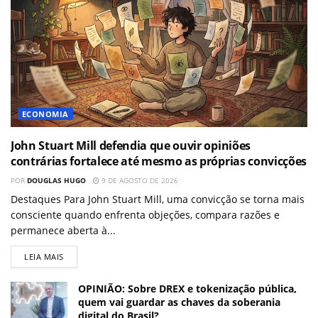
ECONOMIA
John Stuart Mill defendia que ouvir opiniões
contrárias fortalece até mesmo as próprias convicções
POR
DOUGLAS HUGO
9 DE AGOSTO DE 2026
Destaques Para John Stuart Mill, uma convicção se torna mais
consciente quando enfrenta objeções, compara razões e
permanece aberta à...
LEIA MAIS
OPINIÃO: Sobre DREX e tokenização pública,
quem vai guardar as chaves da soberania
digital do Brasil?