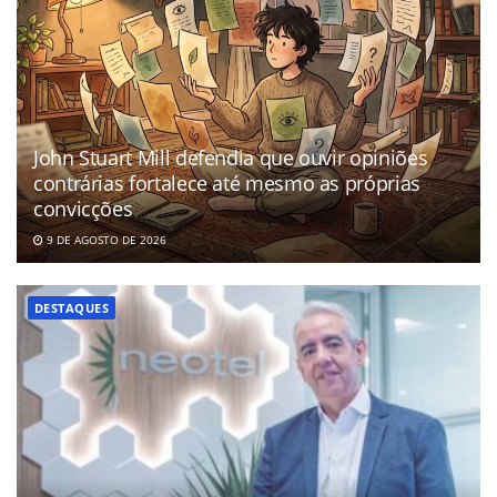
John Stuart Mill defendia que ouvir opiniões
contrárias fortalece até mesmo as próprias
convicções
9 DE AGOSTO DE 2026
DESTAQUES