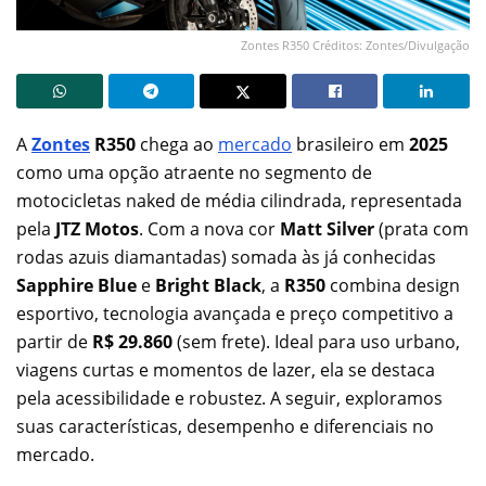
Zontes R350 Créditos: Zontes/Divulgação
A
Zontes
R350
chega ao
mercado
brasileiro em
2025
como uma opção atraente no segmento de
motocicletas naked de média cilindrada, representada
pela
JTZ Motos
. Com a nova cor
Matt Silver
(prata com
rodas azuis diamantadas) somada às já conhecidas
Sapphire Blue
e
Bright Black
, a
R350
combina design
esportivo, tecnologia avançada e preço competitivo a
partir de
R$ 29.860
(sem frete). Ideal para uso urbano,
viagens curtas e momentos de lazer, ela se destaca
pela acessibilidade e robustez. A seguir, exploramos
suas características, desempenho e diferenciais no
mercado.