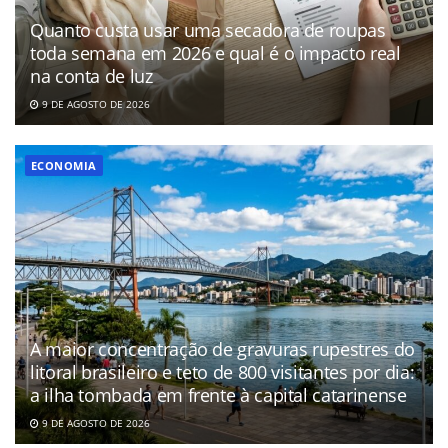
Quanto custa usar uma secadora de roupas
toda semana em 2026 e qual é o impacto real
na conta de luz
9 DE AGOSTO DE 2026
ECONOMIA
A maior concentração de gravuras rupestres do
litoral brasileiro e teto de 800 visitantes por dia:
a ilha tombada em frente à capital catarinense
9 DE AGOSTO DE 2026