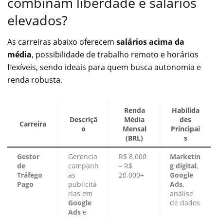
combinam liberdade e salários
elevados?
As carreiras abaixo oferecem
salários acima da
média
, possibilidade de trabalho remoto e horários
flexíveis, sendo ideais para quem busca autonomia e
renda robusta.
Renda
Habilida
Descriçã
Média
des
Carreira
o
Mensal
Principai
(BRL)
s
Gestor
Gerencia
R$ 8.000
Marketin
de
campanh
– R$
g digital
,
Tráfego
as
20.000+
Google
Pago
publicitá
Ads
,
rias em
análise
Google
de dados
Ads
e