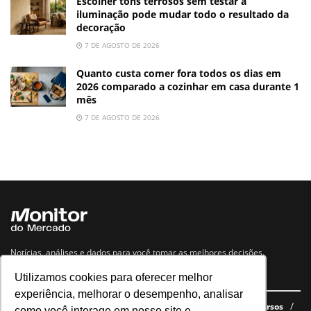
Escolher tons terrosos sem testar a
iluminação pode mudar todo o resultado da
decoração
7 DE AGOSTO DE 2026
Quanto custa comer fora todos os dias em
2026 comparado a cozinhar em casa durante 1
mês
7 DE AGOSTO DE 2026
Notícias, análises e dados para você tomar as melhores decisões.
Utilizamos cookies para oferecer melhor
Navegue no site
experiência, melhorar o desempenho, analisar
Últimas notícias
Quem somos
E-books gratuitos
Cursos
como você interage em nosso site e