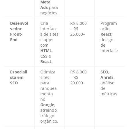
Meta
Ads
para
negócios.
Desenvol
Cria
R$ 8.000
Program
vedor
interface
– R$
ação,
Front-
s de sites
25.000+
React
,
End
e apps
design
com
de
HTML
,
interface
CSS
e
React
.
Especiali
Otimiza
R$ 8.000
SEO
,
sta em
sites
– R$
Ahrefs
,
SEO
para
20.000+
análise
ranquea
de
mento
métricas
no
Google
,
atraindo
tráfego
orgânico.