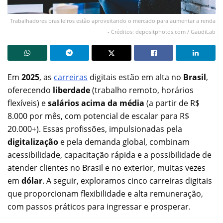
Trabalhadores brasileiros estão aproveitando o mercado para aumentar a renda
- Créditos: depositphotos.com / GaudiLab
Em
2025
, as
carreiras
digitais estão em alta no
Brasil
,
oferecendo
liberdade
(trabalho remoto, horários
flexíveis) e
salários acima da média
(a partir de R$
8.000 por mês, com potencial de escalar para R$
20.000+). Essas profissões, impulsionadas pela
digitalização
e pela demanda global, combinam
acessibilidade, capacitação rápida e a possibilidade de
atender clientes no Brasil e no exterior, muitas vezes
em
dólar
. A seguir, exploramos cinco carreiras digitais
que proporcionam flexibilidade e alta remuneração,
com passos práticos para ingressar e prosperar.