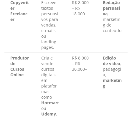
Copywrit
Escreve
R$ 8.000
Redação
er
textos
– R$
persuasi
Freelanc
persuasi
18.000+
va
,
er
vos para
marketin
vendas,
g de
e-mails
conteúdo
ou
landing
pages.
Produtor
Cria e
R$ 8.000
Edição
de
vende
– R$
de vídeo
,
Cursos
cursos
30.000+
pedagogi
Online
digitais
a,
em
marketin
platafor
g
mas
como
Hotmart
ou
Udemy
.