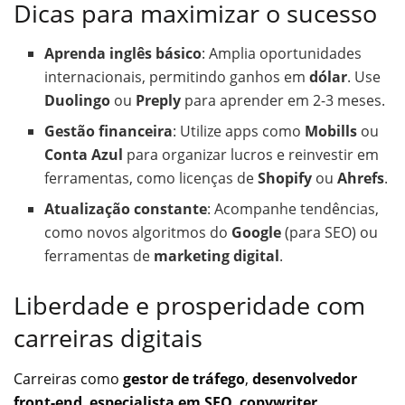
Dicas para maximizar o sucesso
Aprenda inglês básico
: Amplia oportunidades
internacionais, permitindo ganhos em
dólar
. Use
Duolingo
ou
Preply
para aprender em 2-3 meses.
Gestão financeira
: Utilize apps como
Mobills
ou
Conta Azul
para organizar lucros e reinvestir em
ferramentas, como licenças de
Shopify
ou
Ahrefs
.
Atualização constante
: Acompanhe tendências,
como novos algoritmos do
Google
(para SEO) ou
ferramentas de
marketing digital
.
Liberdade e prosperidade com
carreiras digitais
Carreiras como
gestor de tráfego
,
desenvolvedor
front-end
,
especialista em SEO
,
copywriter