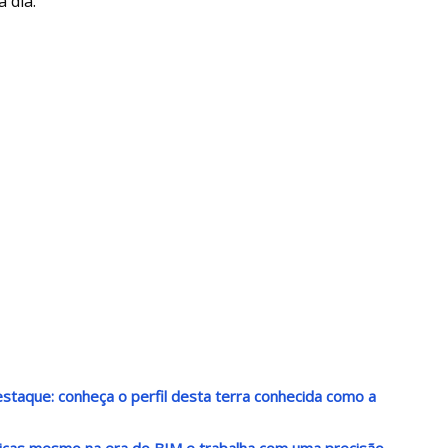
 dia.
destaque: conheça o perfil desta terra conhecida como a
nicas mesmo na era do BIM e trabalha com uma precisão