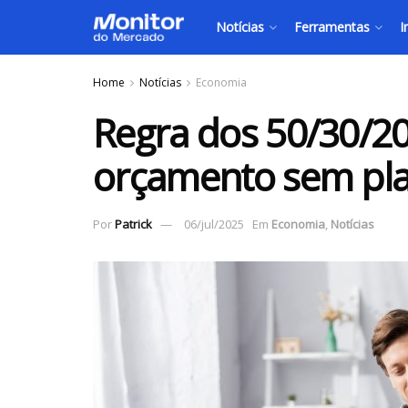
Notícias
Ferramentas
I
Home
Notícias
Economia
Regra dos 50/30/20
orçamento sem pla
Por
Patrick
06/jul/2025
Em
Economia
,
Notícias