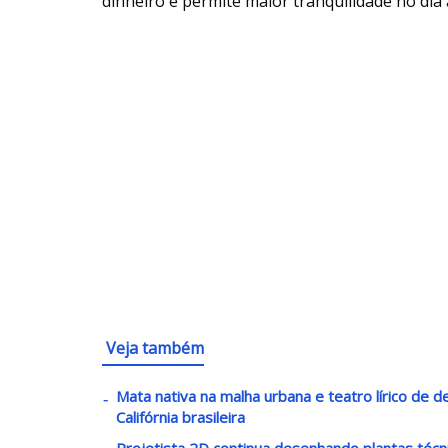
dinheiro e permite maior tranquilidade no dia a
Veja também
Mata nativa na malha urbana e teatro lírico de 
Califórnia brasileira
Projetista 2D continua desenhando plantas téc