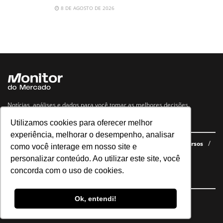
8 DE AGOSTO DE 2026
Notícias, análises e dados para você tomar as melhores decisões.
Utilizamos cookies para oferecer melhor
Navegue no site
experiência, melhorar o desempenho, analisar
Últimas notícias
Quem somos
E-books gratuitos
Cursos
como você interage em nosso site e
Política de privacidade
personalizar conteúdo. Ao utilizar este site, você
concorda com o uso de cookies.
Siga nossas redes
Ok, entendi!