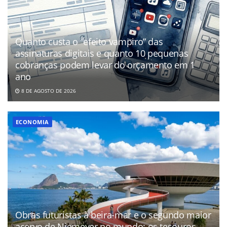
Quanto custa o “efeito vampiro” das
assinaturas digitais e quanto 10 pequenas
cobranças podem levar do orçamento em 1
ano
8 DE AGOSTO DE 2026
ECONOMIA
Obras futuristas à beira-mar e o segundo maior
acervo de Niemeyer no mundo: os tesouros