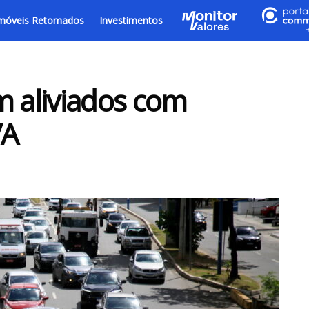
móveis Retomados
Investimentos
m aliviados com
VA