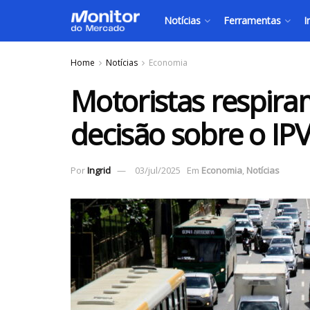
Notícias
Ferramentas
I
Home
Notícias
Economia
Motoristas respira
decisão sobre o IP
Por
Ingrid
03/jul/2025
Em
Economia
,
Notícias