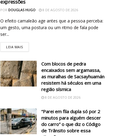
expressões
POR
DOUGLAS HUGO
8 DE AGOSTO DE 2026
O efeito camaleão age antes que a pessoa perceba:
um gesto, uma postura ou um ritmo de fala pode
ser...
LEIA MAIS
Com blocos de pedra
encaixados sem argamassa,
as muralhas de Sacsayhuamán
resistem há séculos em uma
região sísmica
8 DE AGOSTO DE 2026
“Parei em fila dupla só por 2
minutos para alguém descer
do carro” o que diz o Código
de Trânsito sobre essa