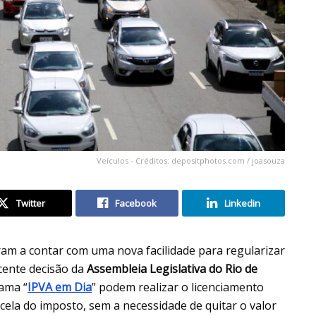
Veículos - Créditos: depositphotos.com / joasouza
Twitter
Facebook
Linkedin
am a contar com uma nova facilidade para regularizar
cente decisão da
Assembleia Legislativa do Rio de
rama “
IPVA em Dia
” podem realizar o licenciamento
ela do imposto, sem a necessidade de quitar o valor