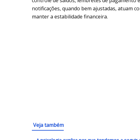
controle de saldos, lembretes de pagamento e
notificações, quando bem ajustadas, atuam co
manter a estabilidade financeira.
Veja também
A psicologia explica por que tendemos a segui