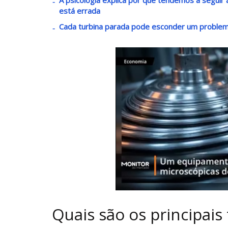
está errada
Cada turbina parada pode esconder um problem
Quais são os principais 