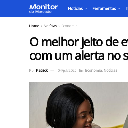
Notícias
Ferramentas
I
Home
Notícias
Economia
O melhor jeito de e
com um alerta no s
Por
Patrick
04/jul/2025
Em
Economia
,
Notícias