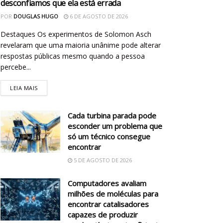
desconfiamos que ela está errada
POR
DOUGLAS HUGO
6 DE AGOSTO DE 2026
Destaques Os experimentos de Solomon Asch
revelaram que uma maioria unânime pode alterar
respostas públicas mesmo quando a pessoa
percebe...
LEIA MAIS
Cada turbina parada pode
esconder um problema que
só um técnico consegue
encontrar
5 DE AGOSTO DE 2026
Computadores avaliam
milhões de moléculas para
encontrar catalisadores
capazes de produzir