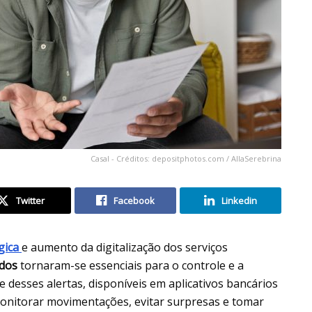
Casal - Créditos: depositphotos.com / AllaSerebrina
Twitter
Facebook
Linkedin
gica
e aumento da digitalização dos serviços
ados
tornaram-se essenciais para o controle e a
e desses alertas, disponíveis em aplicativos bancários
monitorar movimentações, evitar surpresas e tomar