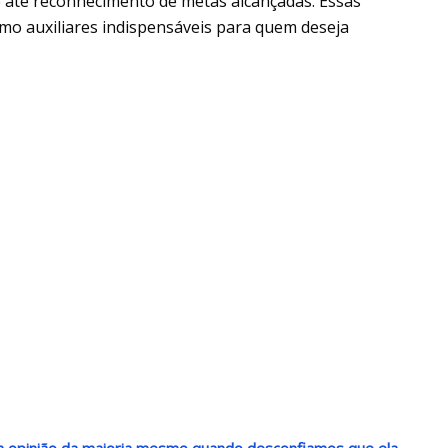
 até reconhecimento de metas alcançadas. Essas
mo auxiliares indispensáveis para quem deseja
r a opinião da maioria mesmo quando desconfiamos que ela