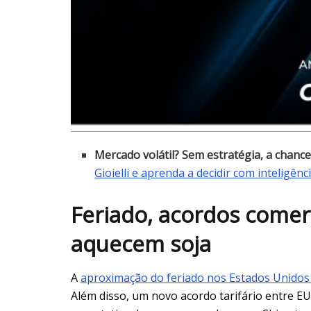
Mercado volátil? Sem estratégia, a chance
Gioielli e aprenda a decidir com inteligênci
Feriado, acordos comer
aquecem soja
A
aproximação do feriado nos Estados Unido
Além disso, um novo acordo tarifário entre E