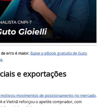
 de erro é maior.
Baixe o eBook gratuito de Guto
a.
ciais e exportações
s motivou movimentos de posicionamento no mercado
.
UA e Vietnã reforçou o apetite comprador, com