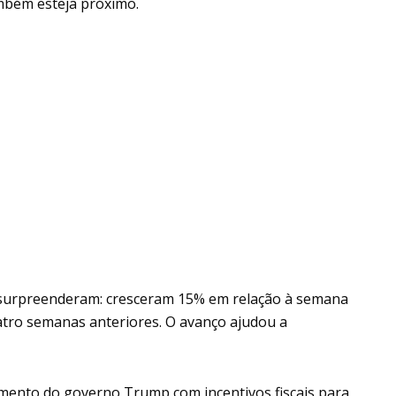
mbém esteja próximo.
 surpreenderam: cresceram 15% em relação à semana
atro semanas anteriores. O avanço ajudou a
amento do governo Trump com incentivos fiscais para