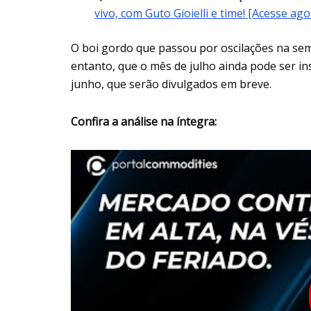
vivo, com Guto Gioielli e time! [Acesse ago
O boi gordo que passou por oscilações na sema
entanto, que o mês de julho ainda pode ser i
junho, que serão divulgados em breve.
Confira a análise na íntegra: