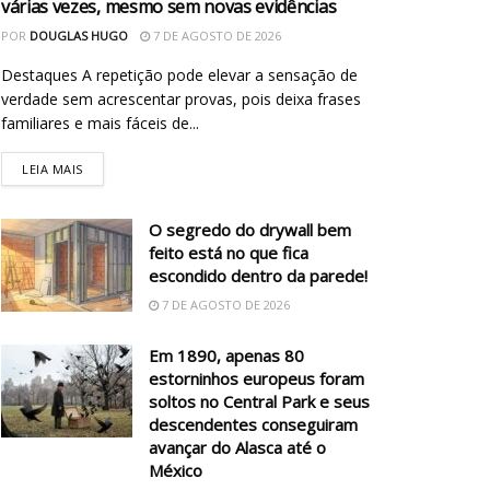
várias vezes, mesmo sem novas evidências
POR
DOUGLAS HUGO
7 DE AGOSTO DE 2026
Destaques A repetição pode elevar a sensação de
verdade sem acrescentar provas, pois deixa frases
familiares e mais fáceis de...
LEIA MAIS
O segredo do drywall bem
feito está no que fica
escondido dentro da parede!
7 DE AGOSTO DE 2026
Em 1890, apenas 80
estorninhos europeus foram
soltos no Central Park e seus
descendentes conseguiram
avançar do Alasca até o
México