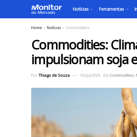
Notícias
Ferramentas
I
Home
Notícias
Commodities
Commodities: Clim
impulsionam soja 
Por
Thiago de Souza
03/jul/2025
Em
Commodities
,