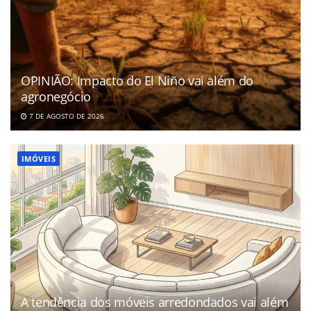
OPINIÃO: Impacto do El Niño vai além do
agronegócio
7 DE AGOSTO DE 2026
IMÓVEIS
A tendência dos móveis arredondados vai além