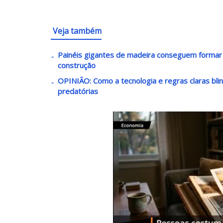
Veja também
Painéis gigantes de madeira conseguem formar 
construção
OPINIÃO: Como a tecnologia e regras claras bli
predatórias