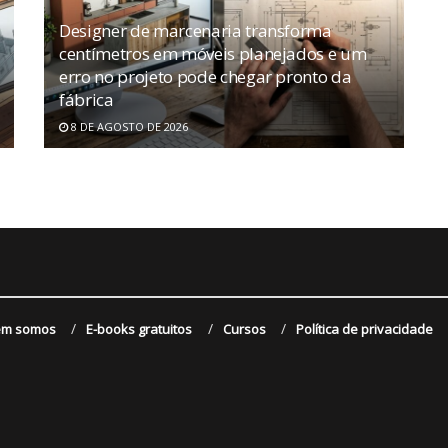
Designer de marcenaria transforma
centímetros em móveis planejados e um
erro no projeto pode chegar pronto da
fábrica
8 DE AGOSTO DE 2026
m somos
E-books gratuitos
Cursos
Política de privacidade