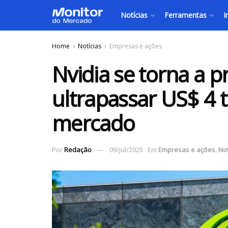
Notícias
Ferramentas
I
Home
Notícias
Empresas e ações
Nvidia se torna a 
ultrapassar US$ 4 t
mercado
Por
Redação
09/jul/2025
Em
Empresas e ações
,
Not