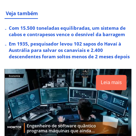
Veja também
Com 15.500 toneladas equilibradas, um sistema de
cabos e contrapesos vence o desnível da barragem
Em 1935, pesquisador levou 102 sapos do Havaí à
Austrália para salvar os canaviais e 2.400
descendentes foram soltos menos de 2 meses depois
Leia mais