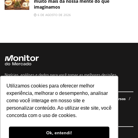
muito mais da nossa mente do que
imaginamos
6 DE AGOSTO DE 2026
Notícias, análises e dados para você tomar as melhores decisões.
Utilizamos cookies para oferecer melhor
Navegue no site
experiência, melhorar o desempenho, analisar
Últimas notícias
Quem somos
E-books gratuitos
Cursos
como você interage em nosso site e
Política de privacidade
personalizar conteúdo. Ao utilizar este site, você
concorda com o uso de cookies.
Siga nossas redes
Ok, entendi!