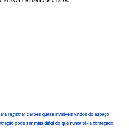
a no reconhecimento de direitos.
ra registrar clarões quase invisíveis vindos do espaço
stração pode ser mais difícil do que nunca tê-la começado