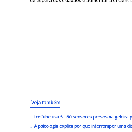
de espera dos cidadãos e aumentar a eficiênci
Veja também
IceCube usa 5.160 sensores presos na geleira pa
A psicologia explica por que interromper uma di