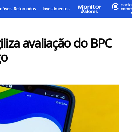
móveis Retomados
Investimentos
liza avaliação do BPC
go