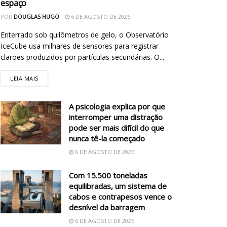
espaço
POR
DOUGLAS HUGO
6 DE AGOSTO DE 2026
Enterrado sob quilômetros de gelo, o Observatório
IceCube usa milhares de sensores para registrar
clarões produzidos por partículas secundárias. O...
LEIA MAIS
A psicologia explica por que
interromper uma distração
pode ser mais difícil do que
nunca tê-la começado
6 DE AGOSTO DE 2026
Com 15.500 toneladas
equilibradas, um sistema de
cabos e contrapesos vence o
desnível da barragem
6 DE AGOSTO DE 2026