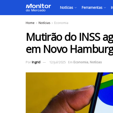
Notícias
Ferramentas
I
Home
Notícias
Economia
Mutirão do INSS agi
em Novo Hambur
Por
Ingrid
12/jul/2025
Em
Economia
,
Notícias