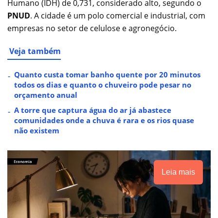
Humano (IDH) de 0,731, considerado alto, segundo o
PNUD
. A cidade é um polo comercial e industrial, com
empresas no setor de celulose e agronegócio.
Veja também
Quanto custa tomar banho quente por 20 minutos
todos os dias e quanto o chuveiro pode pesar no
orçamento anual
A torre que captura água do ar já abastece
comunidades onde a chuva é rara e os rios quase
não existem
Leia mais