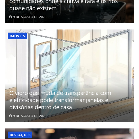
comunidades onde a chuva é rara e os rios
quase não existem
9 DE AGOSTO DE 2026
IMÓVEIS
O vidro que muda de transparência com
eletricidade pode transformar janelas e
divisórias dentro de casa
9 DE AGOSTO DE 2026
DESTAQUES