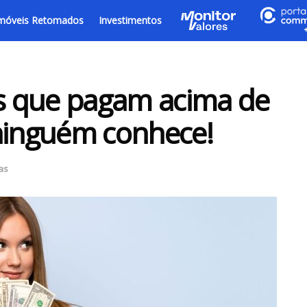
móveis Retomados
Investimentos
as que pagam acima de
 ninguém conhece!
as