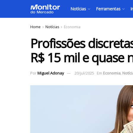
Notícias
Ferramentas
I
Home
Notícias
Economia
Profissões discret
R$ 15 mil e quase
Por
Miguel Adonay
20/jul/2025
Em
Economia
,
Notíci