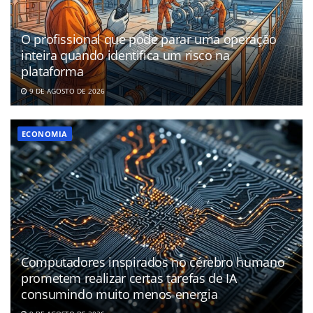
O profissional que pode parar uma operação
inteira quando identifica um risco na
plataforma
9 DE AGOSTO DE 2026
ECONOMIA
Computadores inspirados no cérebro humano
prometem realizar certas tarefas de IA
consumindo muito menos energia