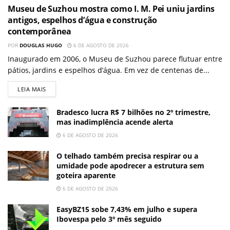
Museu de Suzhou mostra como I. M. Pei uniu jardins
antigos, espelhos d’água e construção
contemporânea
POR
DOUGLAS HUGO
6 DE AGOSTO DE 2026
Inaugurado em 2006, o Museu de Suzhou parece flutuar entre
pátios, jardins e espelhos d’água. Em vez de centenas de...
LEIA MAIS
Bradesco lucra R$ 7 bilhões no 2º trimestre,
mas inadimplência acende alerta
6 DE AGOSTO DE 2026
O telhado também precisa respirar ou a
umidade pode apodrecer a estrutura sem
goteira aparente
6 DE AGOSTO DE 2026
EasyBZ15 sobe 7,43% em julho e supera
Ibovespa pelo 3º mês seguido