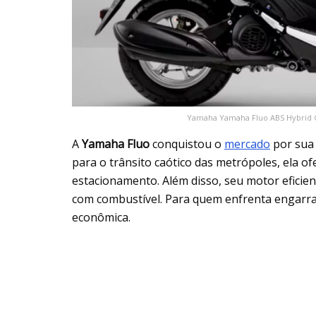
Yamaha Yamaha Fluo ABS Hybrid C
A
Yamaha Fluo
conquistou o
mercado
por sua 
para o trânsito caótico das metrópoles, ela o
estacionamento. Além disso, seu motor eficie
com combustível. Para quem enfrenta engarraf
econômica.