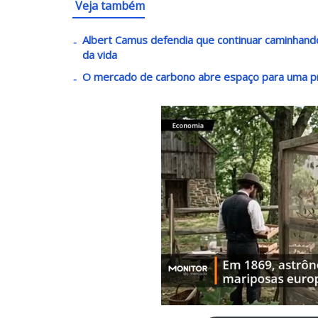
Veja também
Albert Camus defendia que continuar caminha
da vida
O mercado de carbono abre espaço para uma p