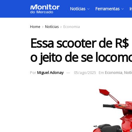
Notícias
Ferramentas
I
Home
Notícias
Economia
Essa scooter de R$
o jeito de se locom
Por
Miguel Adonay
05/ago/2025
Em
Economia
,
Notí