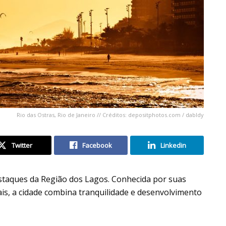
Rio das Ostras, Rio de Janeiro // Créditos: depositphotos.com / dabldy
Twitter
Facebook
Linkedin
estaques da Região dos Lagos. Conhecida por suas
ais, a cidade combina tranquilidade e desenvolvimento