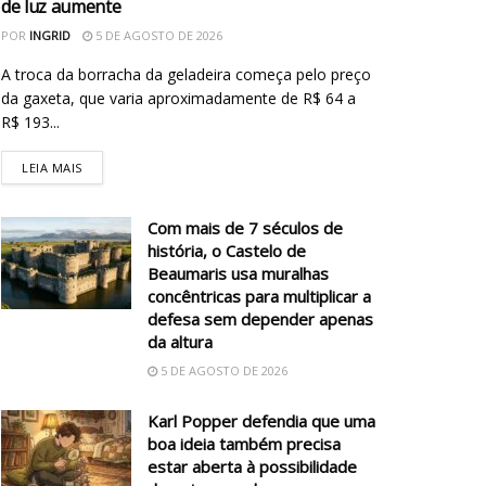
de luz aumente
POR
INGRID
5 DE AGOSTO DE 2026
A troca da borracha da geladeira começa pelo preço
da gaxeta, que varia aproximadamente de R$ 64 a
R$ 193...
LEIA MAIS
Com mais de 7 séculos de
história, o Castelo de
Beaumaris usa muralhas
concêntricas para multiplicar a
defesa sem depender apenas
da altura
5 DE AGOSTO DE 2026
Karl Popper defendia que uma
boa ideia também precisa
estar aberta à possibilidade