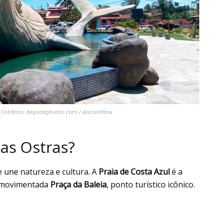
// Créditos: depositphotos.com / alxcoimbra
das Ostras?
e une natureza e cultura. A
Praia de Costa Azul
é a
 movimentada
Praça da Baleia
, ponto turístico icônico.