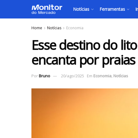
Notícias
Ferramentas
I
Home
Notícias
Economia
Esse destino do lito
encanta por praias
Por
Bruno
20/ago/2025
Em
Economia
,
Notícias