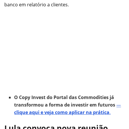
banco em relatório a clientes.
O Copy Invest do Portal das Commodities já
transformou a forma de investir em futuros
—
clique aqui e veja como aplicar na prática
.
Lula convoca nova reunião