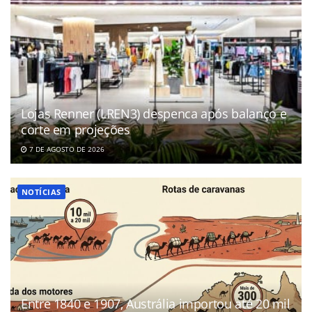
Lojas Renner (LREN3) despenca após balanço e
corte em projeções
7 DE AGOSTO DE 2026
NOTÍCIAS
Entre 1840 e 1907, Austrália importou até 20 mil