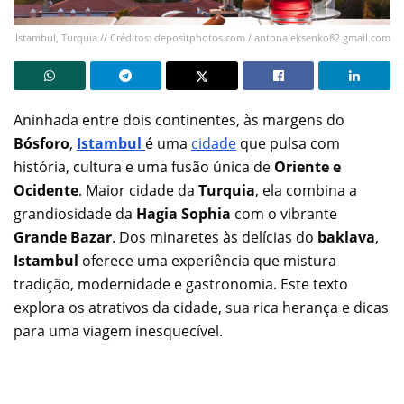
Istambul, Turquia // Créditos: depositphotos.com / antonaleksenko82.gmail.com
Aninhada entre dois continentes, às margens do
Bósforo
,
Ista
m
bul
é uma
cidade
que pulsa com
história, cultura e uma fusão única de
Oriente e
Ocidente
. Maior cidade da
Turquia
, ela combina a
grandiosidade da
Hagia Sophia
com o vibrante
Grande Bazar
. Dos minaretes às delícias do
baklava
,
Istambul
oferece uma experiência que mistura
tradição, modernidade e gastronomia. Este texto
explora os atrativos da cidade, sua rica herança e dicas
para uma viagem inesquecível.