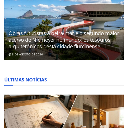
Obras futuristas à beira-mar e o segundo maior
acervo de Niemeyer no mundo: os tesouros
arquitetônicos desta cidade fluminense
8 DE AGOSTO DE 2026
ÚLTIMAS NOTÍCIAS