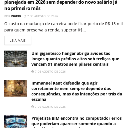
planejada em 2026 sem depender do novo salário já
no primeiro mês
POR
INGRID
7 DE AGOSTO DE 2026
O custo da mudança de carreira pode ficar perto de R$ 13 mil
para quem preserva a renda, superar R$...
LEIA MAIS
Um gigantesco hangar abriga aviões tão
longos quanto prédios altos sob treliças que
vencem 91 metros sem pilares centrais
7 DE AGOSTO DE 2026
Immanuel Kant defendia que agir
corretamente nem sempre depende das
consequências, mas das intenções por trás da
escolha
7 DE AGOSTO DE 2026
Projetista BIM encontra no computador erros
que poderiam aparecer somente quando a