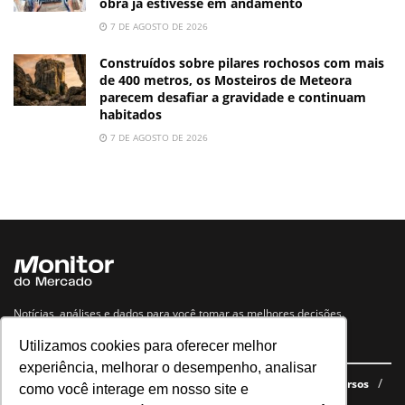
obra já estivesse em andamento
7 DE AGOSTO DE 2026
Construídos sobre pilares rochosos com mais
de 400 metros, os Mosteiros de Meteora
parecem desafiar a gravidade e continuam
habitados
7 DE AGOSTO DE 2026
Notícias, análises e dados para você tomar as melhores decisões.
Utilizamos cookies para oferecer melhor
Navegue no site
experiência, melhorar o desempenho, analisar
Últimas notícias
Quem somos
E-books gratuitos
Cursos
como você interage em nosso site e
Política de privacidade